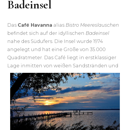
Badeinsel
Das
Café Havanna
alias
Bistro Meereslauschen
befindet sich auf der idyllischen
Badeinsel
nahe des Südufers. Die Insel wurde 1974
angelegt und hat eine Größe von 35.000
Quadratmeter. Das Café liegt in erstklassiger
Lage inmitten vo
n weißen Sandstränden und