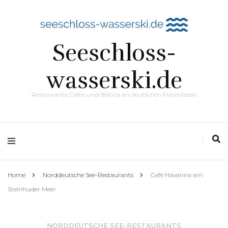
Seeschloss-
wasserski.de
Restaurants, Cafés und Bistros an deutschen Freizeitseen
Home
Norddeutsche See-Restaurants
Cafè Havanna am
Steinhuder Meer
NORDDEUTSCHE SEE-RESTAURANTS