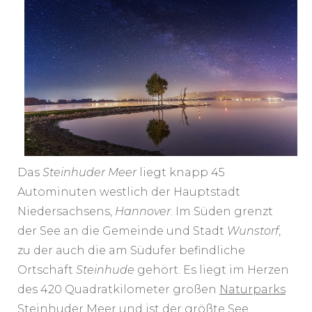
Das
Steinhuder Meer
liegt knapp 45
Autominuten westlich der Hauptstadt
Niedersachsens,
Hannover
. Im Süden grenzt
der See an die Gemeinde und Stadt
Wunstorf
,
zu der auch die am Südufer befindliche
Ortschaft
Steinhude
gehört. Es liegt im Herzen
des 420 Quadratkilometer großen
Naturparks
Steinhuder Meer
und ist der größte See