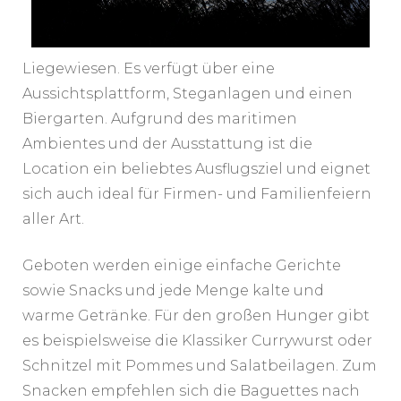
Liegewiesen. Es verfügt über eine
Aussichtsplattform, Steganlagen und einen
Biergarten. Aufgrund des maritimen
Ambientes und der Ausstattung ist die
Location ein beliebtes Ausflugsziel und eignet
sich auch ideal für Firmen- und Familienfeiern
aller Art.
Geboten werden einige einfache Gerichte
sowie Snacks und jede Menge kalte und
warme Getränke. Für den großen Hunger gibt
es beispielsweise die Klassiker Currywurst oder
Schnitzel mit Pommes und Salatbeilagen. Zum
Snacken empfehlen sich die Baguettes nach