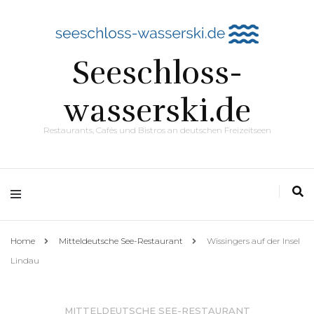
Seeschloss-
wasserski.de
Restaurants, Cafés und Bistros an deutschen Freizeitseen
Home
Mitteldeutsche See-Restaurant
Wissingers auf der Insel
Lindau
MITTELDEUTSCHE SEE-RESTAURANT